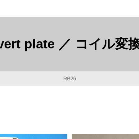
onvert plate ／ コイ
RB26