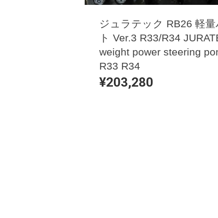
ジュラテック RB26 
ト Ver.3 R33/R34 JURATE
weight power steering po
R33 R34
¥203,280