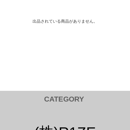
出品されている商品がありません。
CATEGORY
トヨタ TOYOTA
Tail Lamp ／ テールランプ
Cam ／ カム
Injection kit ／ インジェクションキット