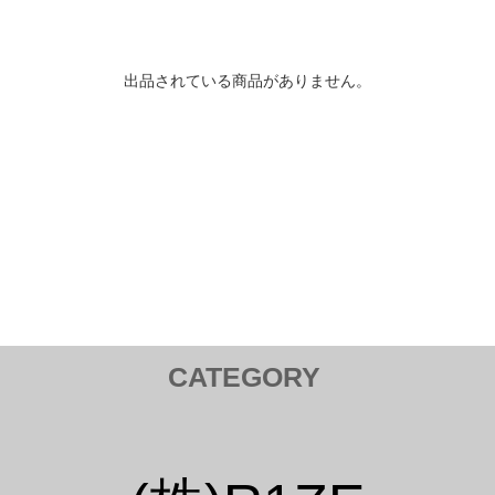
出品されている商品がありません。
CATEGORY
トヨタ TOYOTA
Tail Lamp ／ テールランプ
Cam ／ カム
Injection kit ／ インジェクションキット