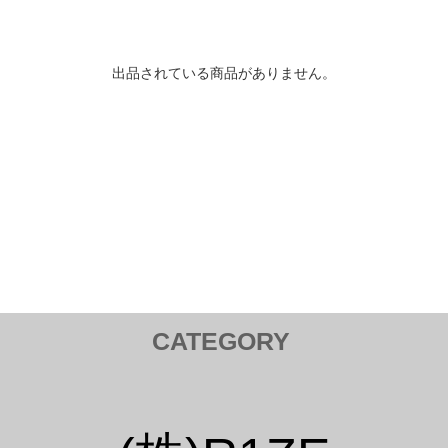
出品されている商品がありません。
CATEGORY
トヨタ TOYOTA
Tail Lamp ／ テールランプ
Cam ／ カム
Injection kit ／ インジェクションキット