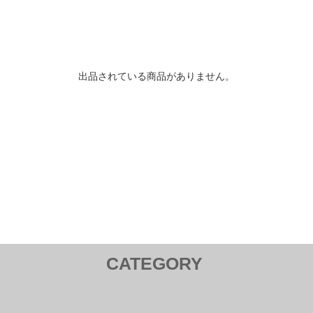
出品されている商品がありません。
CATEGORY
ダ HONDA
スバル SUBARU
マツダ M
l Lamp ／ テールランプ
Tail Lamp ／ テールランプ
Side Br