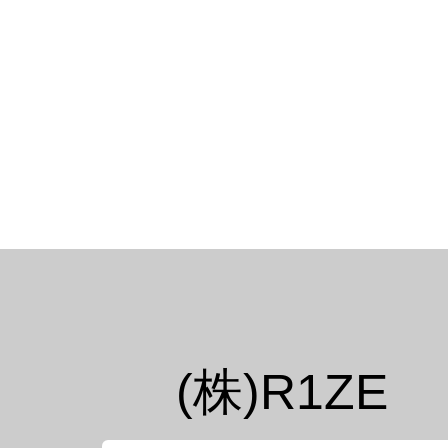
トヨタ TOYOTA
ホン
Tail Lamp ／ テールランプ
Tai
Cam ／ カム
Mir
(株)R1ZE
Injection kit ／ インジェクションキット
Hoo
Mirror ／ ミラー
Nut
Hood Bar / ボンネットバー
Canard / カナード