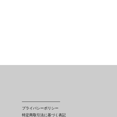
AZDA
ake ／ サイドブレーキ
mp ／ テールランプ
ar ／ ストラットバー
 ミラー
プライバシーポリシー
ア
特定商取引法に基づく表記
ーム