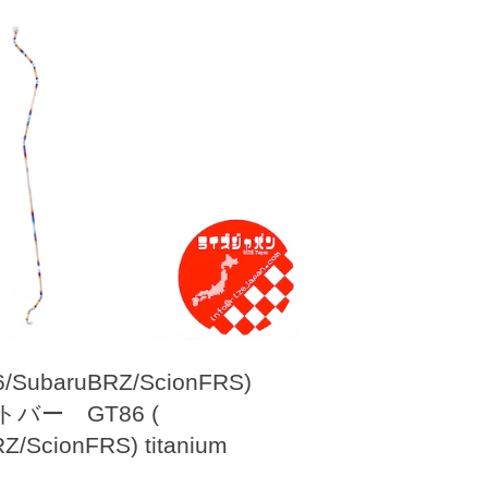
6/SubaruBRZ/ScionFRS)
バー GT86 (
Z/ScionFRS) titanium