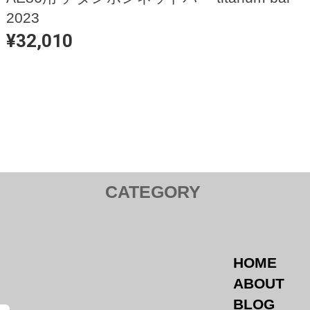
2023
¥32,010
CATEGORY
ダ HONDA
スバル SUBARU
マツダ M
l Lamp ／ テールランプ
Tail Lamp ／ テールランプ
Side Br
ror ／ ミラー
Mirror ／ ミラー
Tail La
d Bar / ボンネットバー
Canard / カナード
Strut B
HOME
 / ナット
Titanium Hood Bar
Mirror ／
ABOUT
Nut / ナット
Door ／ ド
BLOG
Arm ／ ア