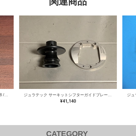
関連商品
ジュラテック RB直付オイルブロック RB-M18 / JURATECH RBengine Direct attach Oil Block
ジュラテック サーキットシフターガイドプレート 34ゲトラグ 6速用 JURATECH Circuit Shifter Guide Plate for R34 6speed
¥41,140
CATEGORY