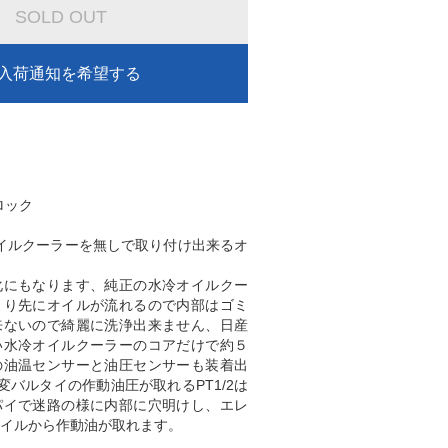
SOLD OUT
入荷通知を希望する
ロック
オイルクーラーを無しで取り付け出来るオ
化にもなります、純正の水冷オイルクー
より先にオイルが流れるので内部はゴミ
来ないので綺麗に洗浄出来ません、日産
い水冷オイルクーラーのコアだけで約５
の油温センサーと油圧センサーも装着出
変バルタイの作動油圧が取れるPT1/2は
パイで迷路の様に内部に穴明けし、エレ
イルから作動油が取れます。