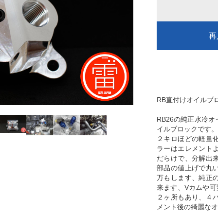
再
RB直付けオイルブ
RB26の純正水冷
イルブロックです。
２キロほどの軽量
ラーはエレメント
だらけで、分解出
部品の値上げで丸
万もします、純正
来ます、Vカムや可
２ヶ所もあり、４
メント後の綺麗なオ