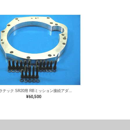
ジュラテック SR20用 RBミッション接続アダプター JURATECH SR20 RB Transmisson Adapter
¥60,500