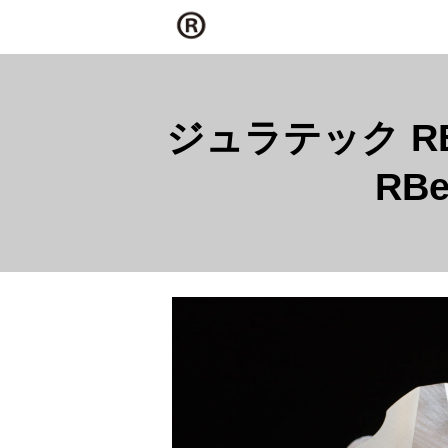
ジュラテック RB直
RBe