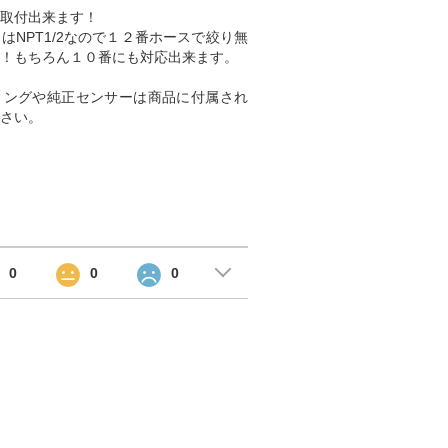
取付出来ます！
はNPT1/2なので１２番ホースで絞り無
！もちろん１０番にも対応出来ます。
ィングや純正センサーは商品に付属され
さい。
0
0
0