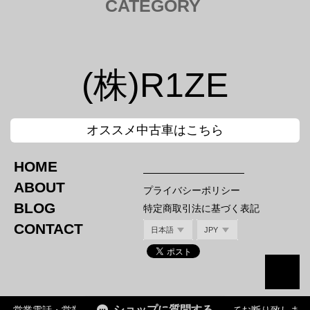
CATEGORY
トヨタ TOYOTA
Tail Lamp ／ テールランプ
Cam ／ カム
(株)R1ZE
Injection kit ／ インジェクションキット
Mirror ／ ミラー
Hood Bar / ボンネットバー
Canard / カナード
オススメ中古車はこちら
Nut / ナット
Intake / インテーク エアクリ
HOME
ホンダ HONDA
スバル SUBARU
ABOUT
プライバシーポリシー
Tail Lamp ／ テールランプ
Tail Lamp ／ テールランプ
BLOG
特定商取引法に基づく表記
Mirror ／ ミラー
Mirror ／ ミラー
Hood Bar / ボンネットバー
Canard / カナード
CONTACT
Nut / ナット
Titanium Hood Bar
Nut / ナット
マツダ MAZDA
Side Brake ／ サイドブレーキ
ショップに質問する