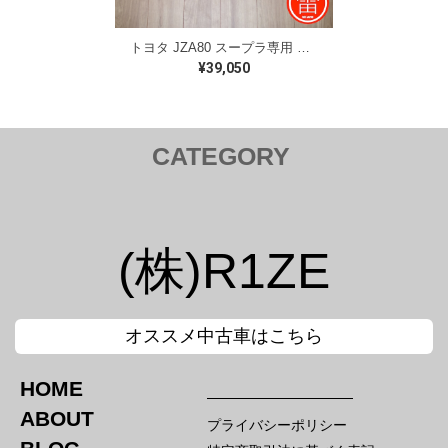
トヨタ JZA80 スープラ専用 チタンボンネットバー TOYOTA JZA80 SUPRA titanium bar 2023
¥39,050
CATEGORY
トヨタ TOYOTA
Tail Lamp ／ テールランプ
Cam ／ カム
(株)R1ZE
Injection kit ／ インジェクションキット
Mirror ／ ミラー
Hood Bar / ボンネットバー
Canard / カナード
オススメ中古車はこちら
Nut / ナット
Intake / インテーク エアクリ
HOME
ホンダ HONDA
スバル SUBARU
ABOUT
プライバシーポリシー
Tail Lamp ／ テールランプ
Tail Lamp ／ テールランプ