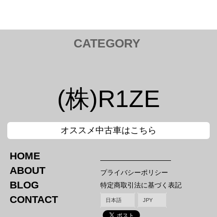
CATEGORY
トヨタ TOYOTA
Tail Lamp ／ テールランプ
Cam ／ カム
(株)R1ZE
Injection kit ／ インジェクションキット
Mirror ／ ミラー
Hood Bar / ボンネットバー
Canard / カナード
オススメ中古車はこちら
Nut / ナット
Intake / インテーク エアクリ
HOME
ホンダ HONDA
スバル SUBARU
ABOUT
プライバシーポリシー
Tail Lamp ／ テールランプ
Tail Lamp ／ テールランプ
BLOG
特定商取引法に基づく表記
Mirror ／ ミラー
Mirror ／ ミラー
Hood Bar / ボンネットバー
Canard / カナード
CONTACT
Nut / ナット
Titanium Hood Bar