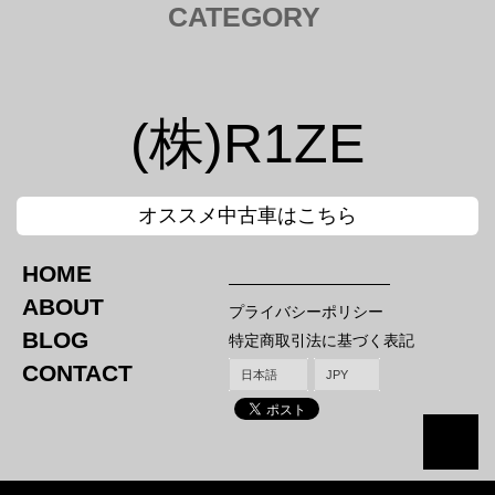
CATEGORY
トヨタ TOYOTA
Tail Lamp ／ テールランプ
Cam ／ カム
(株)R1ZE
Injection kit ／ インジェクションキット
Mirror ／ ミラー
Hood Bar / ボンネットバー
Canard / カナード
オススメ中古車はこちら
Nut / ナット
Intake / インテーク エアクリ
HOME
ホンダ HONDA
スバル SUBARU
ABOUT
プライバシーポリシー
Tail Lamp ／ テールランプ
Tail Lamp ／ テールランプ
BLOG
特定商取引法に基づく表記
Mirror ／ ミラー
Mirror ／ ミラー
Hood Bar / ボンネットバー
Canard / カナード
CONTACT
Nut / ナット
Titanium Hood Bar
Nut / ナット
マツダ MAZDA
Side Brake ／ サイドブレーキ