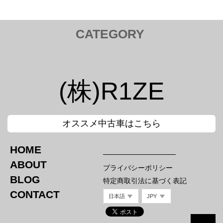
CATEGORY
トヨタ TOYOTA
Tail Lamp ／ テールランプ
Cam ／ カム
(株)R1ZE
Injection kit ／ インジェクションキット
Mirror ／ ミラー
Hood Bar / ボンネットバー
Canard / カナード
オススメ中古車はこちら
Nut / ナット
Intake / インテーク エアクリ
HOME
ホンダ HONDA
スバル SUBARU
ABOUT
プライバシーポリシー
Tail Lamp ／ テールランプ
Tail Lamp ／ テールランプ
BLOG
Mirror ／ ミラー
特定商取引法に基づく表記
Mirror ／ ミラー
Hood Bar / ボンネットバー
Canard / カナード
CONTACT
Nut / ナット
Titanium Hood Bar
Nut / ナット