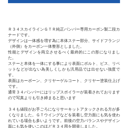
Ｒ３４スカイラインＧＴＲ純正バンパー専用カーボン製二段カ
ナードです。
デザインは一体感を増す為に本体ステー部分、サイドフランジ
（外側）をカーボン一体整形としました。
性能とデザインを両立させるべく最終的にこの形になりまし
た。
ステーと本体を一体にする事により表面にボルト、ビス、リベ
ットなどが出ない為美しくしかも汎用品では出せない強度で
す。
表面はカーボーン、クリヤーゲルコート、クリヤー塗装仕上げ
です。
通常３４バンパーにはリップスポイラーが装着されております
ので写真よりも引き締まると思います
３４も値段がお手ごろになりサーキットアタックされる方が多
くなりました。ＧＴウイングなどを装着し空力面にも気を使わ
れている場合も多いようです。前後の空力バランスやデザイン
面にも気を使いこのほどＲ３４用を開発しました。