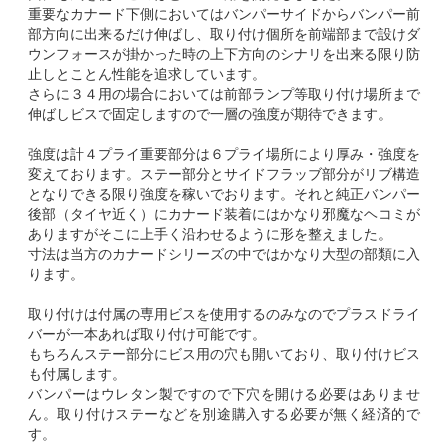
重要なカナード下側においてはバンパーサイドからバンパー前
部方向に出来るだけ伸ばし、取り付け個所を前端部まで設けダ
ウンフォースが掛かった時の上下方向のシナリを出来る限り防
止しとことん性能を追求しています。
さらに３４用の場合においては前部ランプ等取り付け場所まで
伸ばしビスで固定しますので一層の強度が期待できます。
強度は計４プライ重要部分は６プライ場所により厚み・強度を
変えております。ステー部分とサイドフラッブ部分がリブ構造
となりできる限り強度を稼いでおります。それと純正バンパー
後部（タイヤ近く）にカナード装着にはかなり邪魔なヘコミが
ありますがそこに上手く沿わせるように形を整えました。
寸法は当方のカナードシリーズの中ではかなり大型の部類に入
ります。
取り付けは付属の専用ビスを使用するのみなのでプラスドライ
バーが一本あれば取り付け可能です。
もちろんステー部分にビス用の穴も開いており、取り付けビス
も付属します。
バンパーはウレタン製ですので下穴を開ける必要はありませ
ん。取り付けステーなどを別途購入する必要が無く経済的で
す。