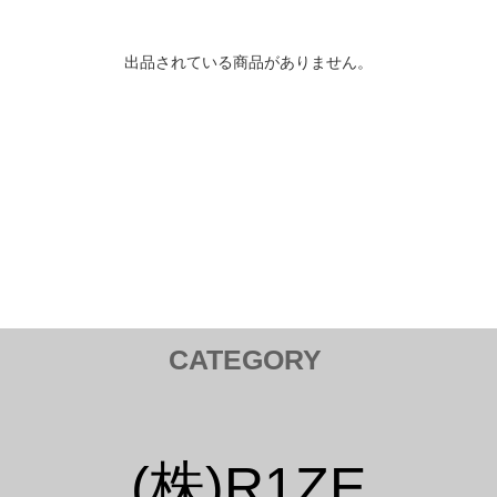
出品されている商品がありません。
CATEGORY
トヨタ TOYOTA
Tail Lamp ／ テールランプ
Cam ／ カム
(株)R1ZE
Injection kit ／ インジェクションキット
Mirror ／ ミラー