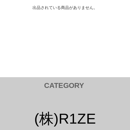
出品されている商品がありません。
CATEGORY
トヨタ TOYOTA
Tail Lamp ／ テールランプ
Cam ／ カム
(株)R1ZE
Injection kit ／ インジェクションキット
Mirror ／ ミラー
Hood Bar / ボンネットバー