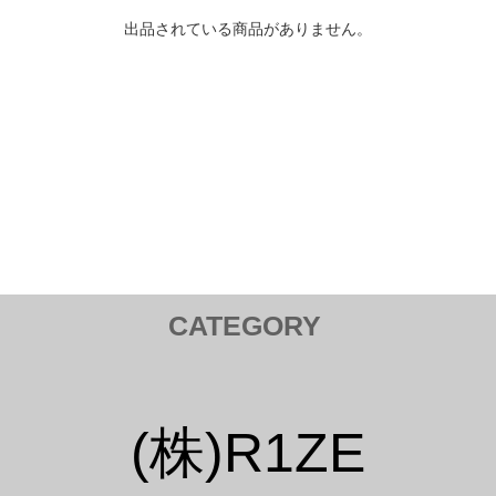
出品されている商品がありません。
CATEGORY
トヨタ TOYOTA
Tail Lamp ／ テールランプ
Cam ／ カム
(株)R1ZE
Injection kit ／ インジェクションキット
Mirror ／ ミラー
Hood Bar / ボンネットバー